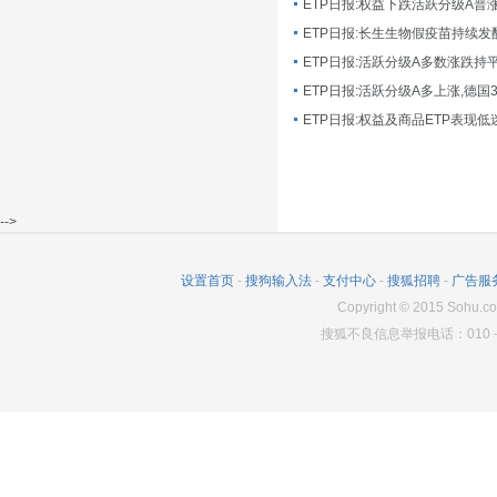
ETP日报:长生生物假疫苗持续发
ETP日报:活跃分级A多数涨跌持
ETP日报:活跃分级A多上涨,德国
-->
设置首页
-
搜狗输入法
-
支付中心
-
搜狐招聘
-
广告服
Copyright
©
2015 Sohu.co
搜狐不良信息举报电话：010－6