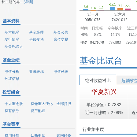
长主题的界...
[详细]
-12.1
-7.1
-5.9
-3.6
-1.2
-0.4
近一月
近六月
905/1075
742/1012
基本资料
时间
日涨幅
今年以来
近三
基本概况
基金经理
基金公告
涨幅
-0.8%
-14.1%
-11.1
发行情况
份额变动
席位交易
排名
942/1079
737/903
726/10
基金托管人
基金比试台
基金业绩
净值分析
业绩表现
净值列表
分红信息
绝对收益对比
超额收
华夏新兴
投资组合
十大重仓股
持仓重大变化
全部持股
单位净值：0.7382
持有债务
资产配置
近一月涨幅：2.09%
近
基金费率
行业集中度
费用计算
认购申购
赎回转换