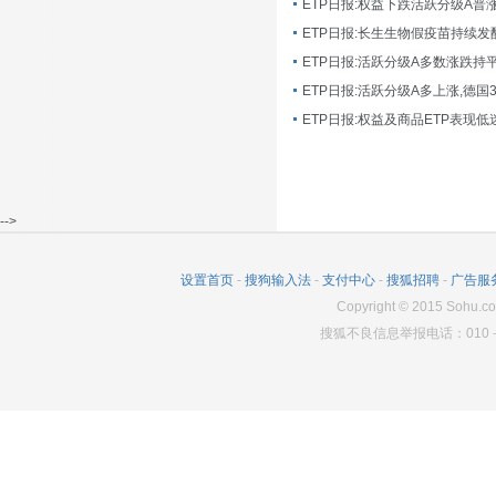
ETP日报:长生生物假疫苗持续发
ETP日报:活跃分级A多数涨跌持
ETP日报:活跃分级A多上涨,德国
-->
设置首页
-
搜狗输入法
-
支付中心
-
搜狐招聘
-
广告服
Copyright
©
2015 Sohu.co
搜狐不良信息举报电话：010－6