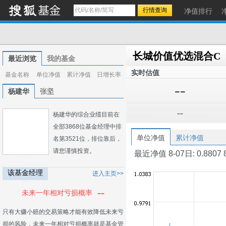
净值排行
长城价值优选混合C
最近浏览
我的基金
实时估值
基金名称
单位净值
累计净值
日增长率
--
杨建华
张坚
--
杨建华的综合业绩目前在
全部3868位基金经理中排
单位净值
累计净值
名第3521位，排位靠后，
请您谨慎投资。
最近净值 8-07日: 0.8807 8-0
该基金经理
进入主页>>
--
未来一年相对亏损概率
只有大赚小赔的交易策略才能有效降低未来亏
损的风险，未来一年相对亏损概率就是基金管