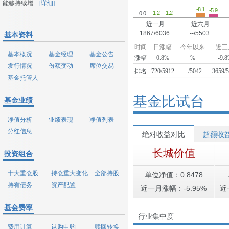
能够持续增...
[详细]
-8.1
-5.9
-1.2
-1.2
0.0
近一月
近六月
1867/6036
--/5503
基本资料
时间
日涨幅
今年以来
近三
基本概况
基金经理
基金公告
涨幅
0.8%
%
-9.
发行情况
份额变动
席位交易
排名
720/5912
--/5042
3659/
基金托管人
基金比试台
基金业绩
净值分析
业绩表现
净值列表
分红信息
绝对收益对比
超额收
长城价值
投资组合
十大重仓股
持仓重大变化
全部持股
单位净值：0.8478
持有债务
资产配置
近一月涨幅：-5.95%
近
基金费率
行业集中度
费用计算
认购申购
赎回转换