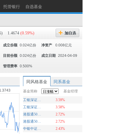
托管银行
自选基金
6)
1.4674
(0.59%)
成立份额
0.024亿份
净资产
0.008亿元
目前份额
0.024亿份
成立日期
2024-04-09
管理费率
0.500%
同风格基金
同系基金
1.3743
基金简称
基金经理
工银深证100ETF联接A
3.59%
工银深证100ETF联接C
3.58%
港股通50ETF联接C
2.72%
港股通50ETF联接A
2.72%
中银中证100ETF联接基金C
2.43%