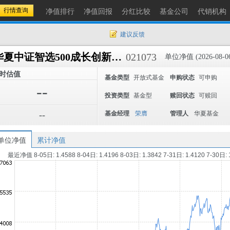
净值排行
净值回报
分红比较
基金公司
代销机构
建议反馈
华夏中证智选500成长创新策略ETF联接C
021073
单位净值 (2026-08-0
时估值
基金类型
开放式基金
申购状态
可申购
--
投资类型
基金型
赎回状态
可赎回
--
基金经理
荣膺
管理人
华夏基金
单位净值
累计净值
最近净值 8-05日: 1.4588 8-04日: 1.4196 8-03日: 1.3842 7-31日: 1.4120 7-30日: 