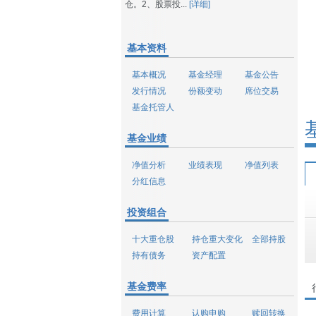
仓。2、股票投...
[详细]
基本资料
基本概况
基金经理
基金公告
发行情况
份额变动
席位交易
基金托管人
基金业绩
净值分析
业绩表现
净值列表
分红信息
投资组合
十大重仓股
持仓重大变化
全部持股
持有债务
资产配置
基金费率
费用计算
认购申购
赎回转换