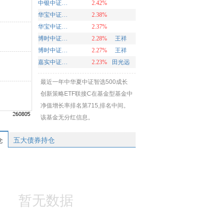
中银中证100ETF联接基金A
2.42%
华宝中证智能制造主题ETF发起式联接A
2.38%
华宝中证智能制造主题ETF发起式联接C
2.37%
博时中证油气资源ETF发起式联接C
2.28%
王祥
博时中证油气资源ETF发起式联接A
2.27%
王祥
嘉实中证软件服务ETF联接A
2.23%
田光远
最近一年中华夏中证智选500成长
创新策略ETF联接C在基金型基金中
净值增长率排名第715,排名中间。
该基金无分红信息。
仓
五大债券持仓
暂无数据