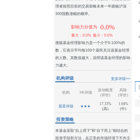
理者按照目前的交易策略未来一年跑输沪深
300指数涨幅的概率。
0.0%
影响力分值为
最大：0.0%
最小：0.0%
搜狐基金经理影响力是一个介于0-100%的
数，它表示平均每100个基民关注该基金经理
的人数。其数值越大，说明该基金经理的影响
力越大。
机构评级
更多评级>>
波动幅度
风险
机构
3年评级
(评价)
(评价)
17.33%
1.04%
晨星评级
★★★
(高)
(中)
投资策略
本基金采取“自上而下”和“自下而上”相结合的
投资手段和方法，在正常的市场环境下不作主