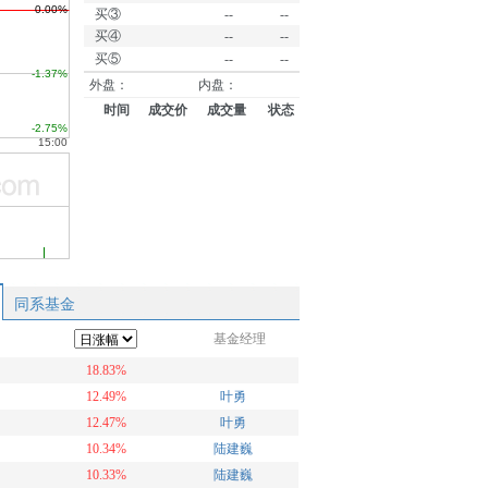
买③
--
--
买④
--
--
买⑤
--
--
外盘：
内盘：
时间
成交价
成交量
状态
同系基金
基金经理
18.83%
12.49%
叶勇
12.47%
叶勇
10.34%
陆建巍
10.33%
陆建巍