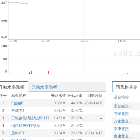
升贴水率涨幅
升贴水率跌幅
同风格基金
序号
基金简称
升贴水值
升贴水率
到期时间
基金简称
1
E金融B
0.386￥
44.68%
2020-11-06
国金鑫运灵活配置
2
全球芯片
0.985￥
32.30%
--
万家北交所慧选两年定期开放混合A
3
工银蒙能清洁能源REIT
1.453￥
27.23%
--
万家北交所慧选两年定期开放混合C
4
纳指科技ETF景顺
0.562￥
24.59%
--
泰康北交所精选两年定开混合发起A
5
原料ETF
0.234￥
23.53%
2021-01-15
泰康北交所精选两年定开混合发起C