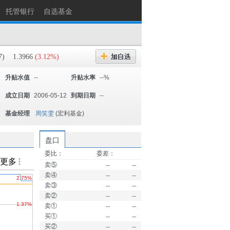
托管银行
自选基金
7)
1.3966
(3.12%)
升贴水值
--
升贴水率
--%
成立日期
2006-05-12
到期日期
--
基金经理
周笑雯
(宏利基金)
盘口
委比：
委差：
卖⑤
--
--
卖④
--
--
卖③
--
--
卖②
--
--
卖①
--
--
买①
--
--
买②
--
--