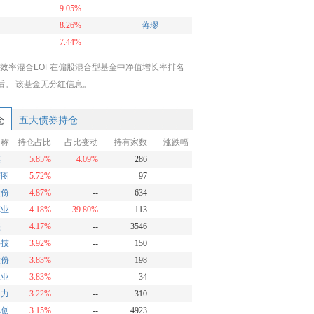
9.05%
8.26%
蒋璆
7.44%
7.09%
姚海明
赵强
效率混合LOF在偏股混合型基金中净值增长率排名
6.66%
靠后。 该基金无分红信息。
6.27%
胡泽
仓
五大债券持仓
名称
持仓占比
占比变动
持有家数
涨跌幅
英
5.85%
4.09%
286
赛图
5.72%
--
97
股份
4.87%
--
634
车业
4.18%
39.80%
113
盛
4.17%
--
3546
科技
3.92%
--
150
股份
3.83%
--
198
工业
3.83%
--
34
动力
3.22%
--
310
旭创
3.15%
--
4923