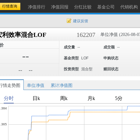
净值排行
净值回报
分红比较
基金公司
代销机构
建议反馈
宏利效率混合LOF
162207
单位净值 (2026-08-0
价
成交量
--
成交额
--
--
基金类型
LOF
申购状态
--
--
投资类型
混合型
赎回状态
行情走势图
单位净值
累计净值图