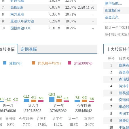
6
财通福鑫
2.028￥
22.94%
--
鹏华新能源混合
7
高铁B级
0.073￥
22.07%
2020-11-30
创业板HA
8
南方原油
0.330￥
20.71%
--
基金安久
9
原油LOF易方达
0.289￥
19.07%
--
新华安享多裕定开混合
最近一年中宏利
10
国投白银LOF
0.315￥
18.29%
--
新华华瑞
第4795,排名
永赢低碳环保智选混合发起A
阶段涨幅
定期涨幅
十大股票持
序号
股票
涨幅(%)
同风格平均(%)
沪深300(%)
1
凯莱
2
百奥
3
杰瑞
4
涛涛
5
新易
-18.3
-11.2
-10.3
-8.2
-8.1
-7.5
-5.9
-5.1
-3.5
1.6
-1.2
-1.2
6
奕瑞
近一月
近六月
近一年
今年以来
7
银轮
3647/6036
3707/5503
3796/5082
2354/5042
8
天润
间
日涨幅
今年以来
近三月
近半年
近一年
近两年
9
潍柴
幅
0.3%
-7.5%
-17.0%
-11.2%
-18.3%
-34.9%
10
中际