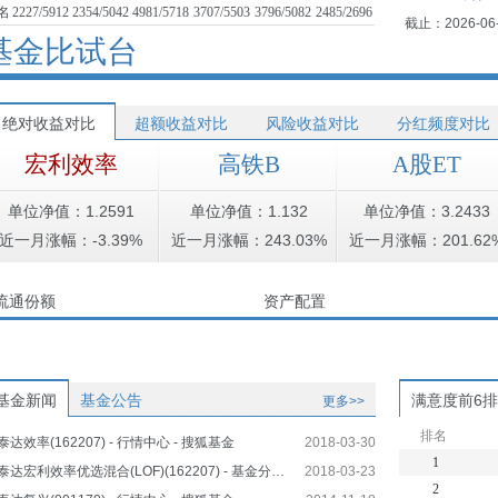
名
2227/5912
2354/5042
4981/5718
3707/5503
3796/5082
2485/2696
截止：2026-06
基金比试台
绝对收益对比
超额收益对比
风险收益对比
分红频度对比
宏利效率
高铁B
A股ET
单位净值：1.2591
单位净值：1.132
单位净值：3.2433
近一月涨幅：-3.39%
近一月涨幅：243.03%
近一月涨幅：201.62
流通份额
资产配置
基金新闻
基金公告
满意度前6
更多>>
排名
泰达效率(162207) - 行情中心 - 搜狐基金
2018-03-30
1
泰达宏利效率优选混合(LOF)(162207) - 基金分红 - 搜狐 …
2018-03-23
2