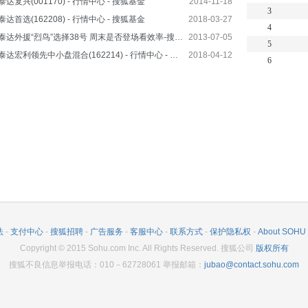
泰达复兴(001170) - 行情中心 - 搜狐基金
2014-11-18
3
泰达首选(162208) - 行情中心 - 搜狐基金
2018-03-27
4
泰达外援“烈鸟”选择38号 周末是否登场看效率-搜狐体育
2013-07-05
5
泰达宏利领先中小盘混合(162214) - 行情中心 - 搜狐基金
2018-04-12
6
法
-
支付中心
-
搜狐招聘
-
广告服务
-
客服中心
-
联系方式
-
保护隐私权
-
About SOHU
Copyright
©
2015 Sohu.com Inc. All Rights Reserved. 搜狐公司
版权所有
搜狐不良信息举报电话：010－62728061 举报邮箱：
jubao@contact.sohu.com