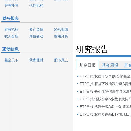
管理托管
代销机构
财务报表
财务指标
资产负债
经营业绩
收入分析
净值变动
费用分析
研究报告
互动信息
基金天下
我家理财
股市风云
基金日报
基金周报
基
ETP日报:权益市场再跌,分级基
ETP日报:长生生物假疫苗持续发
ETP日报:活跃分级A多数涨跌持
ETP日报:活跃分级A多上涨,德国