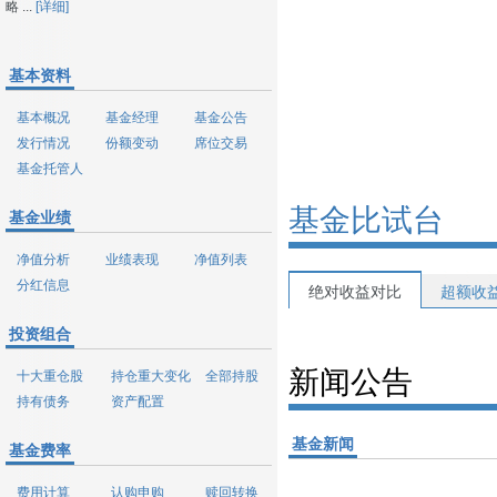
略 ...
[详细]
基本资料
基本概况
基金经理
基金公告
发行情况
份额变动
席位交易
基金托管人
基金比试台
基金业绩
净值分析
业绩表现
净值列表
分红信息
绝对收益对比
超额收
投资组合
新闻公告
十大重仓股
持仓重大变化
全部持股
持有债务
资产配置
基金新闻
基金费率
费用计算
认购申购
赎回转换