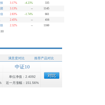
科技
3.17%
-4.23%
335
集团
3.13%
--
1145
通信
2.83%
-1.74%
661
龙
2.45%
--
416
科技
2.32%
--
1160
-30
满意度对比
推荐产品对比
中证10
单位净值：2.4092
%
近一月涨幅：151.56%