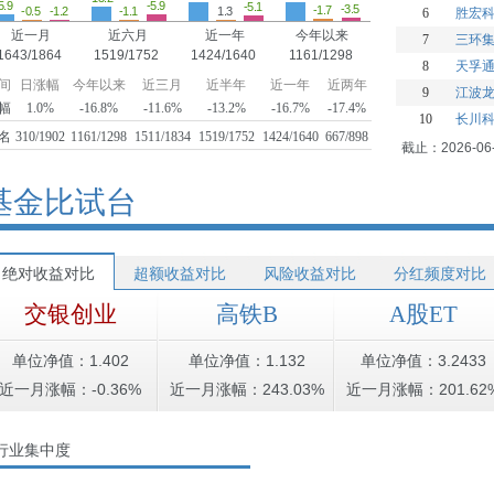
-5.9
5.9
-5.1
-3.5
-1.7
1.3
-1.2
-1.1
-0.5
6
胜宏
近一月
近六月
近一年
今年以来
7
三环
1643/1864
1519/1752
1424/1640
1161/1298
8
天孚
间
日涨幅
今年以来
近三月
近半年
近一年
近两年
9
江波
幅
1.0%
-16.8%
-11.6%
-13.2%
-16.7%
-17.4%
10
长川
名
310/1902
1161/1298
1511/1834
1519/1752
1424/1640
667/898
截止：2026-06
基金比试台
绝对收益对比
超额收益对比
风险收益对比
分红频度对比
交银创业
高铁B
A股ET
单位净值：1.402
单位净值：1.132
单位净值：3.2433
近一月涨幅：-0.36%
近一月涨幅：243.03%
近一月涨幅：201.62
行业集中度