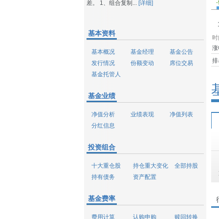
差。 1、组合复制...
[详细]
-
基本资料
时
涨
基本概况
基金经理
基金公告
排
发行情况
份额变动
席位交易
基金托管人
基金业绩
净值分析
业绩表现
净值列表
分红信息
投资组合
十大重仓股
持仓重大变化
全部持股
持有债务
资产配置
基金费率
费用计算
认购申购
赎回转换