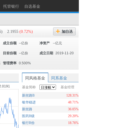
托管银行
自选基金
5)
2.1955
(0.72%)
成立份额
--亿份
净资产
--亿元
目前份额
--亿份
成立日期
2019-11-20
基
管理费率
0.500%
同风格基金
同系基金
2.0191
基金简称
基金经理
新丝路B
128.31%
银华稳进
48.71%
新丝路
36.05%
医药B级
29.20%
银行B份
18.76%