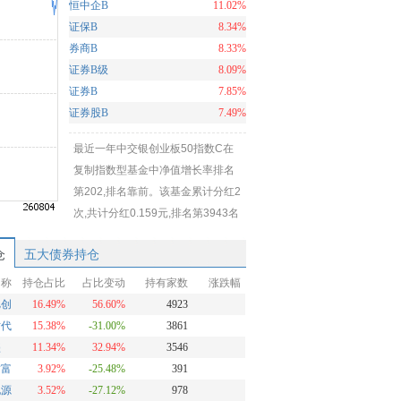
恒中企B
11.02%
证保B
8.34%
券商B
8.33%
证券B级
8.09%
证券B
7.85%
证券股B
7.49%
最近一年中交银创业板50指数C在
复制指数型基金中净值增长率排名
第202,排名靠前。该基金累计分红2
次,共计分红0.159元,排名第3943名
仓
五大债券持仓
名称
持仓占比
占比变动
持有家数
涨跌幅
旭创
16.49%
56.60%
4923
时代
15.38%
-31.00%
3861
盛
11.34%
32.94%
3546
财富
3.92%
-25.48%
391
电源
3.52%
-27.12%
978