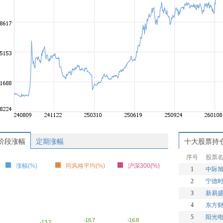
阶段涨幅
定期涨幅
十大股票持
序号
股票
涨幅(%)
同风格平均(%)
沪深300(%)
1
中际
2
宁德
3
新易
4
东方
5
阳光
-16.8
-16.7
-13.2