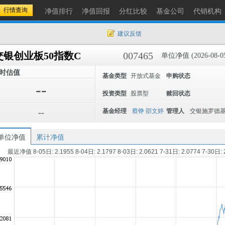
净值排行
净值回报
分红比较
基金公司
代销机构
建议反馈
交银创业板50指数C
007465
单位净值 (2026-08-0
时估值
基金类型
开放式基金
申购状态
--
投资类型
股票型
赎回状态
--
基金经理
蔡铮
邵文婷
管理人
交银施罗德
单位净值
累计净值
最近净值 8-05日: 2.1955 8-04日: 2.1797 8-03日: 2.0621 7-31日: 2.0774 7-30日: 