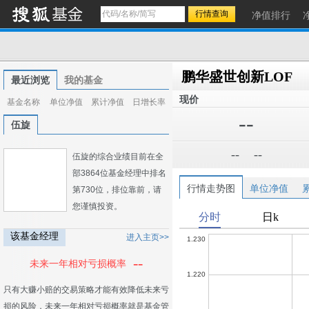
净值排行
鹏华盛世创新LOF
最近浏览
我的基金
现价
基金名称
单位净值
累计净值
日增长率
--
伍旋
--
--
伍旋的综合业绩目前在全
部3864位基金经理中排名
行情走势图
单位净值
第730位，排位靠前，请
您谨慎投资。
该基金经理
进入主页>>
--
未来一年相对亏损概率
只有大赚小赔的交易策略才能有效降低未来亏
损的风险，未来一年相对亏损概率就是基金管