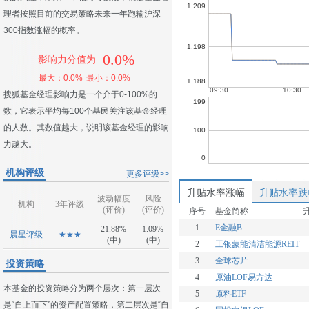
理者按照目前的交易策略未来一年跑输沪深
300指数涨幅的概率。
0.0%
影响力分值为
最大：0.0%
最小：0.0%
搜狐基金经理影响力是一个介于0-100%的
数，它表示平均每100个基民关注该基金经理
的人数。其数值越大，说明该基金经理的影响
力越大。
机构评级
更多评级>>
升贴水率涨幅
升贴水率跌
波动幅度
风险
机构
3年评级
(评价)
(评价)
序号
基金简称
1
E金融B
21.88%
1.09%
晨星评级
★★★
(中)
(中)
2
工银蒙能清洁能源REIT
3
全球芯片
投资策略
4
原油LOF易方达
本基金的投资策略分为两个层次：第一层次
5
原料ETF
是“自上而下”的资产配置策略，第二层次是“自