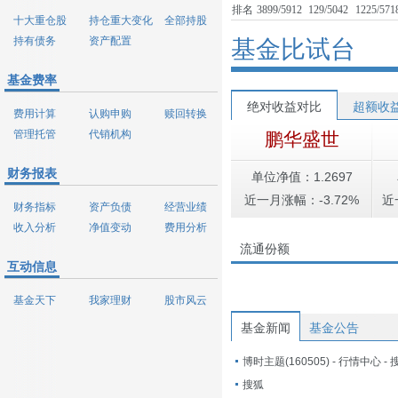
排名
3899/5912
129/5042
1225/571
十大重仓股
持仓重大变化
全部持股
持有债务
资产配置
基金比试台
基金费率
绝对收益对比
超额收
费用计算
认购申购
赎回转换
管理托管
代销机构
鹏华盛世
财务报表
单位净值：1.2697
近一月涨幅：-3.72%
近
财务指标
资产负债
经营业绩
收入分析
净值变动
费用分析
流通份额
互动信息
基金天下
我家理财
股市风云
基金新闻
基金公告
博时主题(160505) - 行情中心 -
搜狐