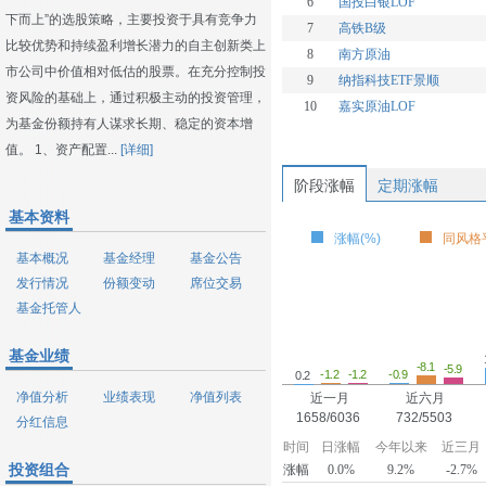
6
国投白银LOF
下而上”的选股策略，主要投资于具有竞争力
7
高铁B级
比较优势和持续盈利增长潜力的自主创新类上
8
南方原油
市公司中价值相对低估的股票。在充分控制投
9
纳指科技ETF景顺
资风险的基础上，通过积极主动的投资管理，
10
嘉实原油LOF
为基金份额持有人谋求长期、稳定的资本增
值。 1、资产配置...
[详细]
阶段涨幅
定期涨幅
基本资料
涨幅(%)
同风格平
基本概况
基金经理
基金公告
发行情况
份额变动
席位交易
基金托管人
基金业绩
-8.1
-5.9
-1.2
-1.2
-0.9
0.2
净值分析
业绩表现
净值列表
近一月
近六月
1658/6036
732/5503
分红信息
时间
日涨幅
今年以来
近三月
投资组合
涨幅
0.0%
9.2%
-2.7%