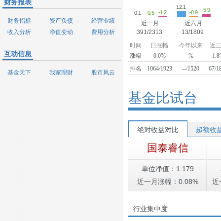
财务报表
12.1
-5.9
-1.2
-0.9
-0.5
0.1
财务指标
资产负债
经营业绩
近一月
近六月
收入分析
净值变动
费用分析
391/2313
13/1809
时间
日涨幅
今年以来
近
互动信息
涨幅
0.0%
%
1.
排名
1064/1923
--/1520
67/1
基金天下
我家理财
股市风云
基金比试台
绝对收益对比
超额收
国泰睿信
单位净值：1.179
近一月涨幅：0.08%
近
行业集中度