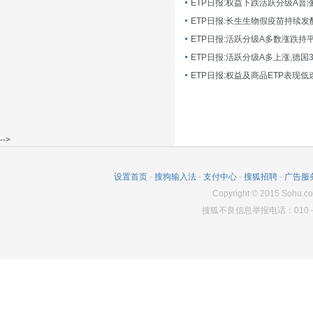
ETP日报:长生生物假疫苗持续发
ETP日报:活跃分级A多数涨跌持
ETP日报:活跃分级A多上涨,德国
-->
设置首页
-
搜狗输入法
-
支付中心
-
搜狐招聘
-
广告服
Copyright
©
2015 Sohu.co
搜狐不良信息举报电话：010－6