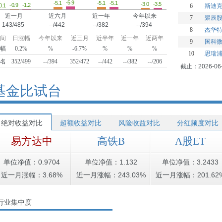
-5.9
-5.1
-5.1
-5.1
-3.5
-3.0
-1.2
-0.9
0.1
6
斯迪
近一月
近六月
近一年
今年以来
7
聚辰
143/485
--/442
--/382
--/394
8
杰华
间
日涨幅
今年以来
近三月
近半年
近一年
近两年
9
国科
幅
0.2%
%
-6.7%
%
%
%
10
思瑞
名
352/499
--/394
352/472
--/442
--/382
--/206
截止：2026-06
基金比试台
绝对收益对比
超额收益对比
风险收益对比
分红频度对比
易方达中
高铁B
A股ET
单位净值：0.9704
单位净值：1.132
单位净值：3.2433
近一月涨幅：3.68%
近一月涨幅：243.03%
近一月涨幅：201.62
行业集中度