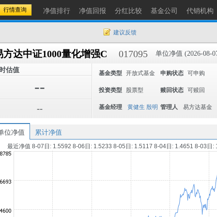
净值排行
净值回报
分红比较
基金公司
代销机构
建议反馈
易方达中证1000量化增强C
017095
单位净值 (2026-08-0
时估值
基金类型
开放式基金
申购状态
可申购
--
投资类型
股票型
赎回状态
可赎回
--
基金经理
黄健生
殷明
管理人
易方达基金
单位净值
累计净值
最近净值 8-07日: 1.5592 8-06日: 1.5233 8-05日: 1.5117 8-04日: 1.4651 8-03日: 