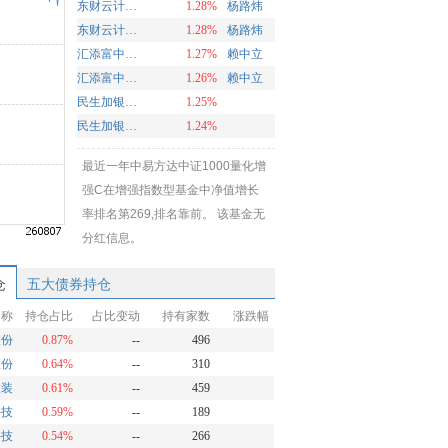
东财云计算指数增强C
1.28%
杨路炜
东财云计算指数增强A
1.28%
杨路炜
汇添富中证光伏产业指数增强发起式C
1.27%
赖中立
汇添富中证光伏产业指数增强发起式A
1.26%
赖中立
民生加银中证800指数增强发起式C
1.25%
民生加银中证800指数增强发起式A
1.24%
最近一年中易方达中证1000量化增
强C在增强指数型基金中净值增长
率排名第269,排名靠前。 该基金无
分红信息。
仓
五大债券持仓
名称
持仓占比
占比变动
持有家数
涨跌幅
股份
0.87%
--
496
股份
0.64%
--
310
微装
0.61%
--
459
科技
0.59%
--
189
科技
0.54%
--
266