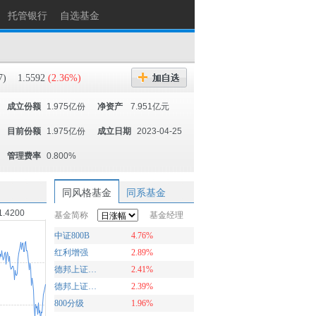
托管银行
自选基金
7)
1.5592
(2.36%)
成立份额
1.975亿份
净资产
7.951亿元
目前份额
1.975亿份
成立日期
2023-04-25
管理费率
0.800%
同风格基金
同系基金
1.4200
基金简称
基金经理
中证800B
4.76%
红利增强
2.89%
德邦上证G60综指增强A
2.41%
德邦上证G60综指增强C
2.39%
800分级
1.96%