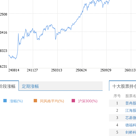
阶段涨幅
定期涨幅
十大股票持
序号
股票
涨幅(%)
同风格平均(%)
沪深300(%)
1
普冉
2
江海
3
芯碁
4
德福
5
剑桥