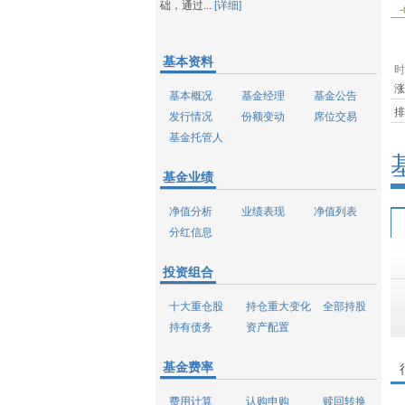
础，通过...
[详细]
-
基本资料
时
涨
基本概况
基金经理
基金公告
排
发行情况
份额变动
席位交易
基金托管人
基金业绩
净值分析
业绩表现
净值列表
分红信息
投资组合
十大重仓股
持仓重大变化
全部持股
持有债务
资产配置
基金费率
费用计算
认购申购
赎回转换