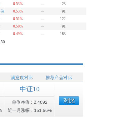
克
0.53%
--
23
股份
0.53%
--
91
特
0.51%
--
122
微
0.50%
--
91
浦
0.49%
--
183
-30
满意度对比
推荐产品对比
中证10
单位净值：2.4092
%
近一月涨幅：151.56%