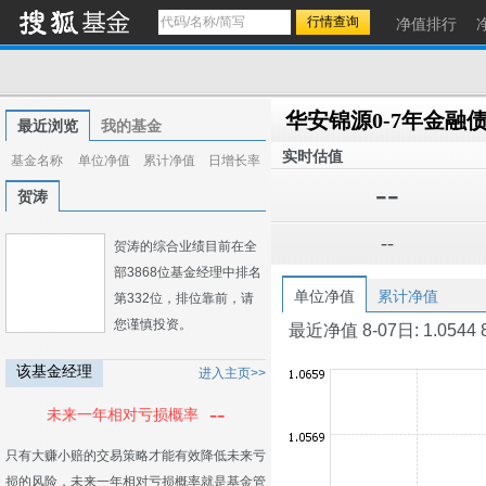
净值排行
华安锦源0-7年金融
最近浏览
我的基金
实时估值
基金名称
单位净值
累计净值
日增长率
--
贺涛
--
贺涛的综合业绩目前在全
部3868位基金经理中排名
单位净值
累计净值
第332位，排位靠前，请
您谨慎投资。
最近净值 8-07日: 1.0544 8-0
该基金经理
进入主页>>
--
未来一年相对亏损概率
只有大赚小赔的交易策略才能有效降低未来亏
损的风险，未来一年相对亏损概率就是基金管