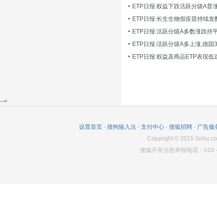
ETP日报:长生生物假疫苗持续发
ETP日报:活跃分级A多数涨跌持
ETP日报:活跃分级A多上涨,德国
-->
设置首页
-
搜狗输入法
-
支付中心
-
搜狐招聘
-
广告服
Copyright
©
2015 Sohu.co
搜狐不良信息举报电话：010－6