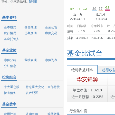
动性、供求关系和...
[详细]
-5.9
2.0
1.7
-1.2
-0.2
-0.1
近一月
近六月
基本资料
2210/3901
971/3794
时间
日涨幅
今年以来
近三
基本概况
基金经理
基金公告
涨幅
-0.1%
2.4%
0.7%
发行情况
份额变动
席位交易
排名
3436/4075
1554/3337
944/39
基金托管人
基金业绩
基金比试台
净值分析
业绩表现
净值列表
分红信息
绝对收益对比
超额收
投资组合
华安锦源
十大重仓股
持仓重大变化
全部持股
单位净值：1.0218
持有债务
资产配置
近一月涨幅：0.23%
近
基金费率
行业集中度
费用计算
认购申购
赎回转换