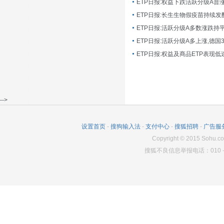
ETP日报:长生生物假疫苗持续发
ETP日报:活跃分级A多数涨跌持
ETP日报:活跃分级A多上涨,德国
-->
设置首页
-
搜狗输入法
-
支付中心
-
搜狐招聘
-
广告服
Copyright
©
2015 Sohu.co
搜狐不良信息举报电话：010－6