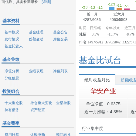
面优质、具备长期增长...
[详细]
-12.3
-8.1
-5.9
-2.3
-1.2
-1.2
近一月
近六月
4287/6036
4063/5503
基本资料
时间
日涨幅
今年以来
近三月
基本概况
基金经理
基金公告
涨幅
0.5%
-13.7%
-8.7%
发行情况
份额变动
席位交易
排名
1497/5912
3770/5042
3322/57
基金托管人
基金比试台
基金业绩
净值分析
业绩表现
净值列表
分红信息
绝对收益对比
超额收
华安产业
投资组合
十大重仓股
持仓重大变化
全部持股
单位净值：0.6375
持有债务
资产配置
近一月涨幅：4.35%
近
基金费率
行业集中度
费用计算
认购申购
赎回转换