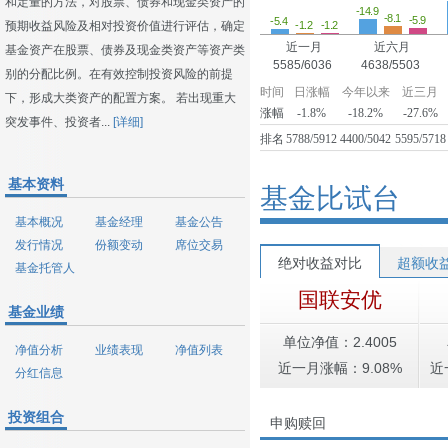
和定量的方法，对股票、债券和现金类资产的
-14.9
-8.1
-5.9
-5.4
-1.2
-1.2
预期收益风险及相对投资价值进行评估，确定
近一月
近六月
基金资产在股票、债券及现金类资产等资产类
5585/6036
4638/5503
别的分配比例。在有效控制投资风险的前提
时间
日涨幅
今年以来
近三月
下，形成大类资产的配置方案。 若出现重大
涨幅
-1.8%
-18.2%
-27.6%
突发事件、投资者...
[详细]
排名
5788/5912
4400/5042
5595/5718
基本资料
基金比试台
基本概况
基金经理
基金公告
发行情况
份额变动
席位交易
绝对收益对比
超额收
基金托管人
国联安优
基金业绩
单位净值：2.4005
净值分析
业绩表现
净值列表
近一月涨幅：9.08%
近
分红信息
投资组合
申购赎回