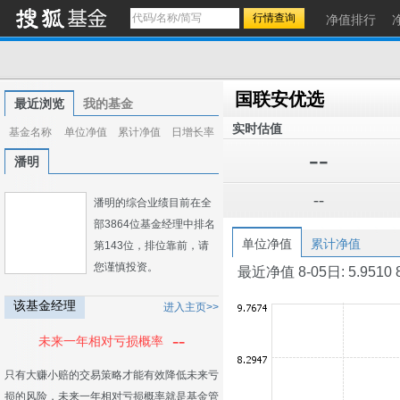
净值排行
国联安优选
最近浏览
我的基金
实时估值
基金名称
单位净值
累计净值
日增长率
--
潘明
--
潘明的综合业绩目前在全
部3864位基金经理中排名
单位净值
累计净值
第143位，排位靠前，请
您谨慎投资。
最近净值 8-05日: 5.9510 8-0
该基金经理
进入主页>>
--
未来一年相对亏损概率
只有大赚小赔的交易策略才能有效降低未来亏
损的风险，未来一年相对亏损概率就是基金管