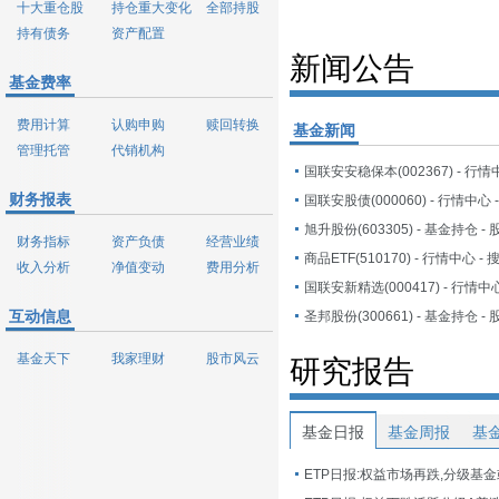
十大重仓股
持仓重大变化
全部持股
持有债务
资产配置
新闻公告
基金费率
费用计算
认购申购
赎回转换
基金新闻
管理托管
代销机构
国联安安稳保本(002367) - 行情
财务报表
国联安股债(000060) - 行情中心
财务指标
资产负债
经营业绩
商品ETF(510170) - 行情中心 -
收入分析
净值变动
费用分析
国联安新精选(000417) - 行情中
互动信息
基金天下
我家理财
股市风云
研究报告
基金日报
基金周报
基
ETP日报:权益市场再跌,分级基