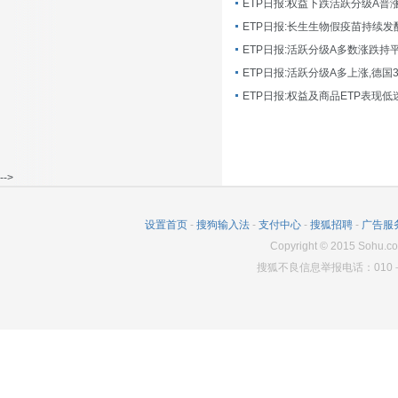
ETP日报:长生生物假疫苗持续发
ETP日报:活跃分级A多数涨跌持
ETP日报:活跃分级A多上涨,德国
-->
设置首页
-
搜狗输入法
-
支付中心
-
搜狐招聘
-
广告服
Copyright
©
2015 Sohu.co
搜狐不良信息举报电话：010－6