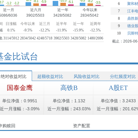
-10.3
-9.5
-8.2
-8.1
-5.9
-5.1
3.7
-3.5
-1.2
-1.2
6
聚和
近一月
近六月
近一年
今年以来
7
江丰
5086/6036
3902/5503
3428/5082
2834/5042
8
鼎胜
间
日涨幅
今年以来
近三月
近半年
近一年
近两年
9
德业
幅
0.1%
-9.5%
-12.2%
-11.9%
-15.9%
-12.5%
10
贝斯
名
3114/5912
2834/5042
4248/5718
3902/5503
3428/5082
1480/2696
截止：2026-06
基金比试台
绝对收益对比
超额收益对比
风险收益对比
分红频度对比
国泰金鹰
高铁B
A股ET
单位净值：0.9951
单位净值：1.132
单位净值：3.2433
近一月涨幅：-3.09%
近一月涨幅：243.03%
近一月涨幅：201.62
申购赎回
资产配置