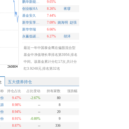
鹏华新能源混合
9.05%
创业板HA
8.26%
蒋璆
基金安久
7.44%
新华安享多裕定开混合
7.09%
姚海明
赵强
新华华瑞
6.66%
永赢低碳环保智选混合发起A
6.27%
胡泽
最近一年中国泰金鹰在偏股混合型
基金中净值增长率排名第3956,排名
中间。该基金累计分红17次,共计分
红3.9248元,排名第32名
仓
五大债券持仓
名称
持仓占比
占比变动
持有家数
涨跌幅
股份
9.47%
-2.67%
80
电源
8.98%
--
8
股份
8.94%
--
20
股份
8.91%
-0.89%
9
邦
8.87%
--
336