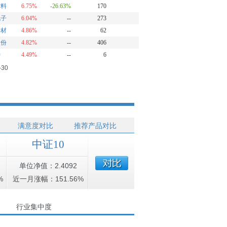
材料
6.75%
-26.63%
170
电子
6.04%
--
273
新材
4.86%
--
62
股份
4.82%
--
406
特
4.49%
--
6
-30
满意度对比
推荐产品对比
中证10
单位净值：2.4092
%
近一月涨幅：151.56%
行业集中度