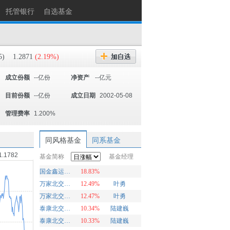
托管银行
自选基金
5)
1.2871
(2.19%)
成立份额
--亿份
净资产
--亿元
目前份额
--亿份
成立日期
2002-05-08
管理费率
1.200%
同风格基金
同系基金
1.1782
基金简称
基金经理
国金鑫运灵活配置
18.83%
万家北交所慧选两年定期开放混合A
12.49%
叶勇
万家北交所慧选两年定期开放混合C
12.47%
叶勇
泰康北交所精选两年定开混合发起A
10.34%
陆建巍
泰康北交所精选两年定开混合发起C
10.33%
陆建巍