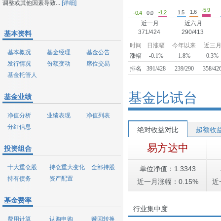
调整或其他因素导致...
[详细]
-5.9
1.6
1.5
-1.2
-0.4
0.0
近一月
近六月
371/424
290/413
基本资料
时间
日涨幅
今年以来
近三
基本概况
基金经理
基金公告
涨幅
-0.1%
1.8%
0.3%
发行情况
份额变动
席位交易
排名
391/428
239/290
358/42
基金托管人
基金比试台
基金业绩
净值分析
业绩表现
净值列表
分红信息
绝对收益对比
超额收
易方达中
投资组合
十大重仓股
持仓重大变化
全部持股
单位净值：1.3343
持有债务
资产配置
近一月涨幅：0.15%
近
基金费率
行业集中度
费用计算
认购申购
赎回转换