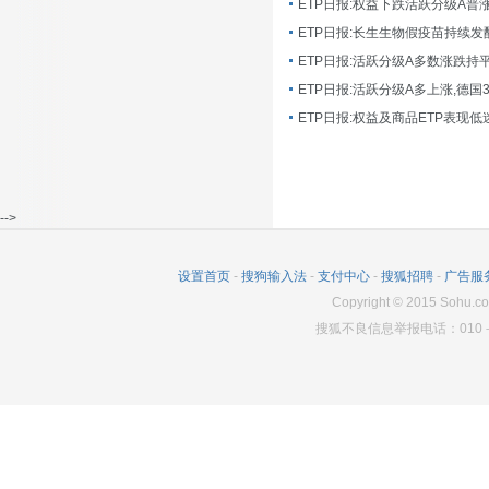
ETP日报:长生生物假疫苗持续发
ETP日报:活跃分级A多数涨跌持
ETP日报:活跃分级A多上涨,德国
-->
设置首页
-
搜狗输入法
-
支付中心
-
搜狐招聘
-
广告服
Copyright
©
2015 Sohu.co
搜狐不良信息举报电话：010－6