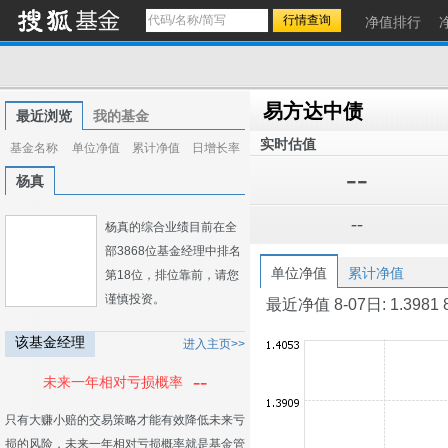
净值排行
易方达中债
最近浏览
我的基金
实时估值
基金名称
单位净值
累计净值
日增长率
--
杨真
--
杨真的综合业绩目前在全
部3868位基金经理中排名
单位净值
累计净值
第18位，排位靠前，请您
谨慎投资。
最近净值 8-07日: 1.3981 8-0
该基金经理
进入主页>>
--
未来一年相对亏损概率
只有大赚小赔的交易策略才能有效降低未来亏
损的风险，未来一年相对亏损概率就是基金管