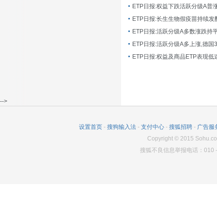
ETP日报:长生生物假疫苗持续发
ETP日报:活跃分级A多数涨跌持
ETP日报:活跃分级A多上涨,德国
-->
设置首页
-
搜狗输入法
-
支付中心
-
搜狐招聘
-
广告服
Copyright
©
2015 Sohu.co
搜狐不良信息举报电话：010－6