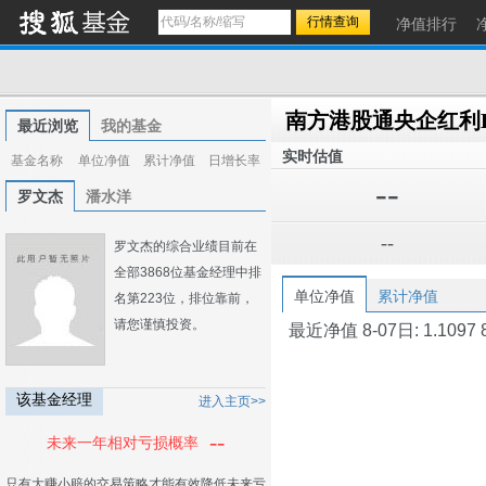
净值排行
最近浏览
我的基金
实时估值
基金名称
单位净值
累计净值
日增长率
--
罗文杰
潘水洋
--
罗文杰的综合业绩目前在
全部3868位基金经理中排
单位净值
累计净值
名第223位，排位靠前，
请您谨慎投资。
最近净值 8-07日: 1.1097 8-0
该基金经理
进入主页>>
--
未来一年相对亏损概率
只有大赚小赔的交易策略才能有效降低未来亏