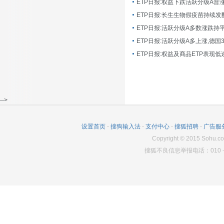
ETP日报:长生生物假疫苗持续发
ETP日报:活跃分级A多数涨跌持
ETP日报:活跃分级A多上涨,德国
-->
设置首页
-
搜狗输入法
-
支付中心
-
搜狐招聘
-
广告服
Copyright
©
2015 Sohu.co
搜狐不良信息举报电话：010－6