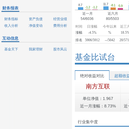
11.7
8.7
-8.1
-5.9
-1.2
-1.2
财务报表
近一月
近六月
54/6036
80/5503
财务指标
资产负债
经营业绩
收入分析
净值变动
费用分析
时间
日涨幅
今年以来
近三
涨幅
-4.5%
%
18.5
互动信息
排名
5906/5912
--/5042
20/57
基金天下
我家理财
股市风云
基金比试台
绝对收益对比
超额收
南方互联
单位净值：1.967
近一月涨幅：8.73%
近
行业集中度