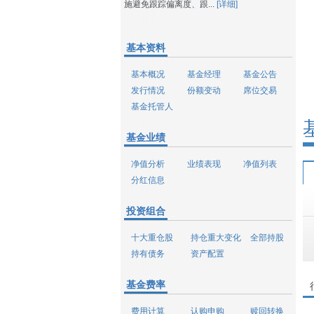
施避免跟踪偏离度、跟...
[详细]
基本资料
基本概况
基金经理
基金公告
发行情况
份额变动
席位交易
基金托管人
基金业绩
净值分析
业绩表现
净值列表
分红信息
投资组合
十大重仓股
持仓重大变化
全部持股
持有债务
资产配置
基金费率
费用计算
认购申购
赎回转换