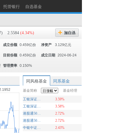
托管银行
自选基金
7)
2.5584
(4.34%)
成立份额
0.459亿份
净资产
3.129亿元
目前份额
0.459亿份
成立日期
2024-06-24
理
管理费率
0.150%
同风格基金
同系基金
2.1952
基金简称
基金经理
工银深证100ETF联接A
3.59%
工银深证100ETF联接C
3.58%
港股通50ETF联接C
2.72%
港股通50ETF联接A
2.72%
中银中证100ETF联接基金C
2.43%