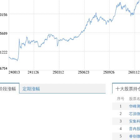
阶段涨幅
定期涨幅
十大股票持
序号
股票
1
华峰
2
芯源
3
安集
4
普冉
5
睿创