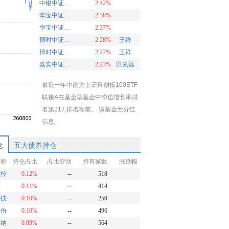
中银中证100ETF联接基金A
2.42%
华宝中证智能制造主题ETF发起式联接A
2.38%
华宝中证智能制造主题ETF发起式联接C
2.37%
博时中证油气资源ETF发起式联接C
2.28%
王祥
博时中证油气资源ETF发起式联接A
2.27%
王祥
嘉实中证软件服务ETF联接A
2.23%
田光远
最近一年中南方上证科创板100ETF
联接A在基金型基金中净值增长率排
名第217,排名靠前。 该基金无分红
信息。
仓
五大债券持仓
名称
持仓占比
占比变动
持有家数
涨跌幅
测控
0.12%
--
518
微
0.11%
--
414
科技
0.10%
--
259
股份
0.10%
--
496
微纳
0.09%
--
564