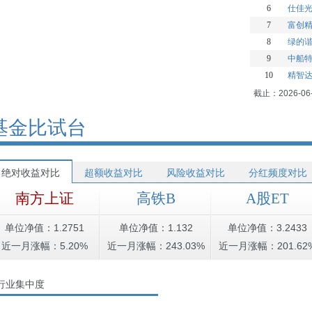
6
仕佳
7
富创
8
绿的
9
中船
10
精智
截止：2026-06
基金比试台
绝对收益对比
超额收益对比
风险收益对比
分红频度对比
南方上证
高铁B
A股ET
单位净值：1.2751
单位净值：1.132
单位净值：3.2433
近一月涨幅：5.20%
近一月涨幅：243.03%
近一月涨幅：201.62
行业集中度