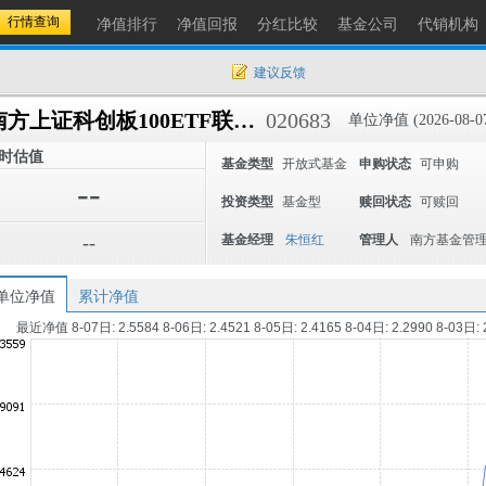
净值排行
净值回报
分红比较
基金公司
代销机构
建议反馈
南方上证科创板100ETF联接A
020683
单位净值 (2026-08-0
时估值
基金类型
开放式基金
申购状态
可申购
--
投资类型
基金型
赎回状态
可赎回
--
基金经理
朱恒红
管理人
南方基金管
单位净值
累计净值
最近净值 8-07日: 2.5584 8-06日: 2.4521 8-05日: 2.4165 8-04日: 2.2990 8-03日: 