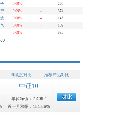
光子
0.09%
--
220
精密
0.09%
--
374
谐波
0.08%
--
145
特气
0.08%
--
109
达
0.08%
--
335
-30
满意度对比
推荐产品对比
中证10
单位净值：2.4092
%
近一月涨幅：151.56%