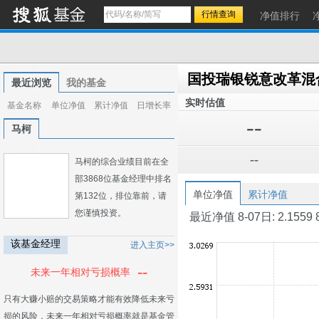
净值排行
国投瑞银锐意改革混
最近浏览
我的基金
实时估值
基金名称
单位净值
累计净值
日增长率
--
马柯
--
马柯的综合业绩目前在全
部3868位基金经理中排名
单位净值
累计净值
第132位，排位靠前，请
您谨慎投资。
最近净值 8-07日: 2.1559 8-0
该基金经理
进入主页>>
--
未来一年相对亏损概率
只有大赚小赔的交易策略才能有效降低未来亏
损的风险，未来一年相对亏损概率就是基金管