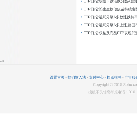
ETP日报:长生生物假疫苗持续发
ETP日报:活跃分级A多数涨跌持
ETP日报:活跃分级A多上涨,德国
-->
设置首页
-
搜狗输入法
-
支付中心
-
搜狐招聘
-
广告服
Copyright
©
2015 Sohu.co
搜狐不良信息举报电话：010－6