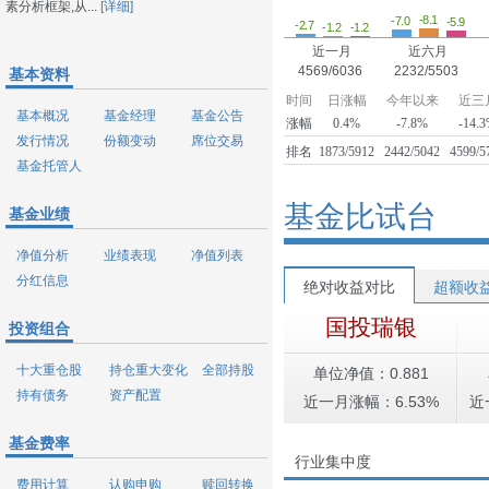
素分析框架,从...
[详细]
-8.1
-7.0
-5.9
-2.7
-1.2
-1.2
近一月
近六月
4569/6036
2232/5503
基本资料
时间
日涨幅
今年以来
近三
基本概况
基金经理
基金公告
涨幅
0.4%
-7.8%
-14.
发行情况
份额变动
席位交易
排名
1873/5912
2442/5042
4599/5
基金托管人
基金比试台
基金业绩
净值分析
业绩表现
净值列表
分红信息
绝对收益对比
超额收
国投瑞银
投资组合
十大重仓股
持仓重大变化
全部持股
单位净值：0.881
持有债务
资产配置
近一月涨幅：6.53%
近
基金费率
行业集中度
费用计算
认购申购
赎回转换